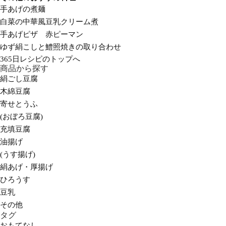
手あげの煮麺
白菜の中華風豆乳クリーム煮
手あげピザ 赤ピーマン
ゆず絹こしと鱧照焼きの取り合わせ
365日レシピのトップへ
商品から探す
絹ごし豆腐
木綿豆腐
寄せとうふ
(おぼろ豆腐)
充填豆腐
油揚げ
(うす揚げ)
絹あげ・厚揚げ
ひろうす
豆乳
その他
タグ
おもてなし