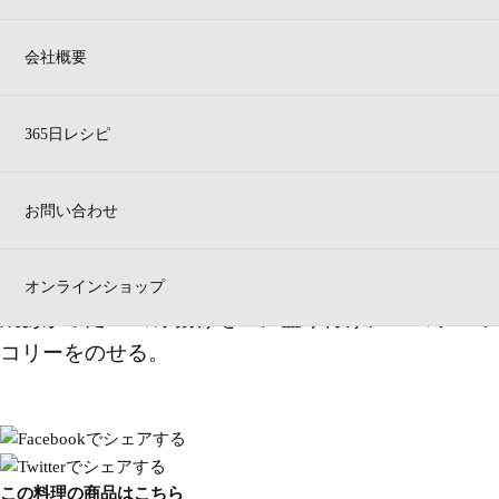
お好みの野菜でもぜひお試しください。
作り方
会社概要
ブロッコリーは茎から外し洗い茹で水を切ってお
く。
365日レシピ
厚揚げを2枚に切り分けクッキングペーパー敷いたト
ースタートレーの上へ、白い生地を上にして並べ中
お問い合わせ
温で10分ほど焼く。
ボールへ１.のブロッコリーとマヨネーズとおだしを
入れ、ブロッコリーを潰しながら混ぜ合わせる。
オンラインショップ
焼あがった
２.
の厚揚げを皿に盛り付け
、３.
のブロッ
コリーをのせる。
この料理の商品はこちら