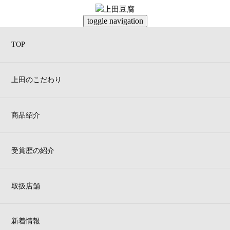
toggle navigation
TOP
上田のこだわり
ブロッコリーマヨの厚揚げ田楽
材料（3人分）
商品紹介
厚あげ
3個
ブロッコリー
大きめ3個
受賞歴の紹介
マヨネーズ
大さじ3
上田のおだし
大さじ1
ポイント
取扱店舗
上田の厚あげは生地は滑らかで外はしっかりと揚げられていて香
ばしいので煮たり焼いたりと重宝します。
焼き上げた厚揚げにだしマヨ味のブロッコリーのみずみずしさが
新着情報
よく合います。