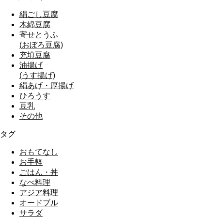
絹ごし豆腐
木綿豆腐
寄せとうふ
(おぼろ豆腐)
充填豆腐
油揚げ
(うす揚げ)
絹あげ・厚揚げ
ひろうす
豆乳
その他
タグ
おもてなし
お手軽
ごはん・丼
なべ料理
アジア料理
オードブル
サラダ