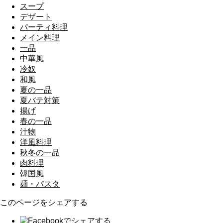
スープ
デザート
パーティ料理
メイン料理
一品
中華風
冷奴
和風
夏の一品
夏バテ対策
揚げ
春の一品
汁物
洋風料理
秋冬の一品
肉料理
韓国風
麺・パスタ
このページをシェアする