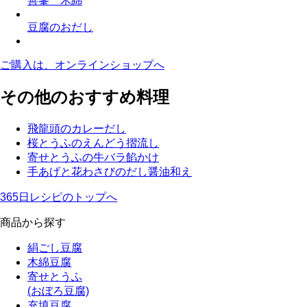
善峯 木綿
豆腐のおだし
ご購入は、オンラインショップへ
その他のおすすめ料理
飛龍頭のカレーだし
桜とうふのえんどう摺流し
寄せとうふの牛バラ餡かけ
手あげと花わさびのだし醤油和え
365日レシピのトップへ
商品から探す
絹ごし豆腐
木綿豆腐
寄せとうふ
(おぼろ豆腐)
充填豆腐