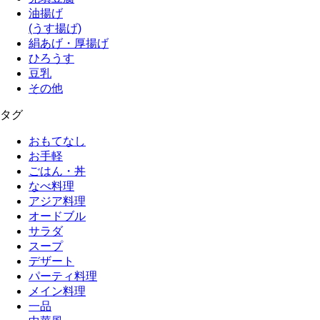
油揚げ
(うす揚げ)
絹あげ・厚揚げ
ひろうす
豆乳
その他
タグ
おもてなし
お手軽
ごはん・丼
なべ料理
アジア料理
オードブル
サラダ
スープ
デザート
パーティ料理
メイン料理
一品