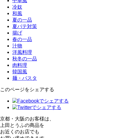
中華風
冷奴
和風
夏の一品
夏バテ対策
揚げ
春の一品
汁物
洋風料理
秋冬の一品
肉料理
韓国風
麺・パスタ
このページをシェアする
京都・大阪のお客様は、
上田とうふの商品を
お近くのお店でも