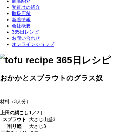
商品紹介
受賞歴の紹介
取扱店舗
新着情報
会社概要
365日レシピ
お問い合わせ
オンラインショップ
おかかとスプラウトのグラス奴
材料（3人分）
上田の絹こし
1／2丁
スプラウト
大さじ山盛3
削り鰹
大さじ3