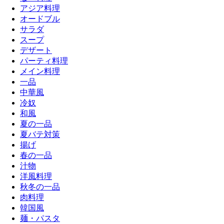
アジア料理
オードブル
サラダ
スープ
デザート
パーティ料理
メイン料理
一品
中華風
冷奴
和風
夏の一品
夏バテ対策
揚げ
春の一品
汁物
洋風料理
秋冬の一品
肉料理
韓国風
麺・パスタ