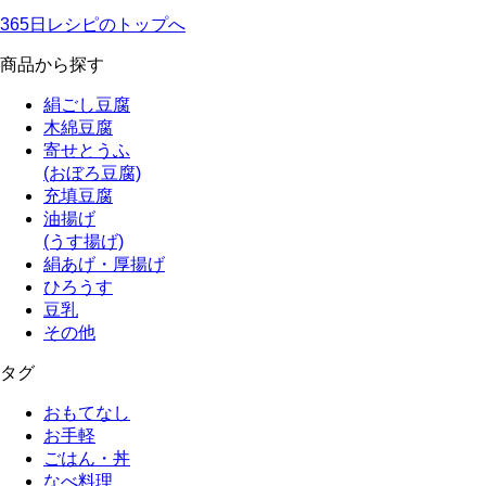
365日レシピのトップへ
商品から探す
絹ごし豆腐
木綿豆腐
寄せとうふ
(おぼろ豆腐)
充填豆腐
油揚げ
(うす揚げ)
絹あげ・厚揚げ
ひろうす
豆乳
その他
タグ
おもてなし
お手軽
ごはん・丼
なべ料理