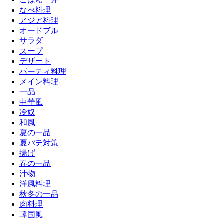
なべ料理
アジア料理
オードブル
サラダ
スープ
デザート
パーティ料理
メイン料理
一品
中華風
冷奴
和風
夏の一品
夏バテ対策
揚げ
春の一品
汁物
洋風料理
秋冬の一品
肉料理
韓国風