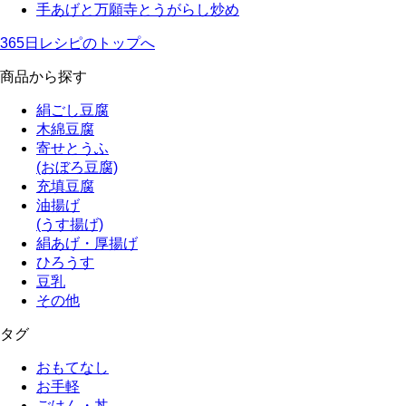
手あげと万願寺とうがらし炒め
365日レシピのトップへ
商品から探す
絹ごし豆腐
木綿豆腐
寄せとうふ
(おぼろ豆腐)
充填豆腐
油揚げ
(うす揚げ)
絹あげ・厚揚げ
ひろうす
豆乳
その他
タグ
おもてなし
お手軽
ごはん・丼