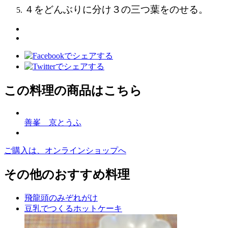
４
をどんぶりに分け
３
の三つ葉をのせる。
この料理の商品はこちら
善峯 京とうふ
ご購入は、オンラインショップへ
その他のおすすめ料理
飛龍頭のみぞれがけ
豆乳でつくるホットケーキ