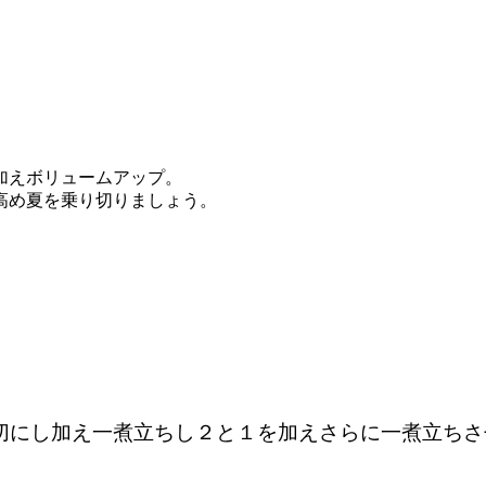
加えボリュームアップ。
高め夏を乗り切りましょう。
切にし加え一煮立ちし２と１を加えさらに一煮立ち