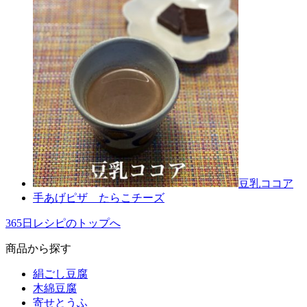
豆乳ココア
手あげピザ たらこチーズ
365日レシピのトップへ
商品から探す
絹ごし豆腐
木綿豆腐
寄せとうふ