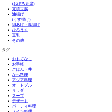
(おぼろ豆腐)
充填豆腐
油揚げ
(うす揚げ)
絹あげ・厚揚げ
ひろうす
豆乳
その他
タグ
おもてなし
お手軽
ごはん・丼
なべ料理
アジア料理
オードブル
サラダ
スープ
デザート
パーティ料理
メイン料理