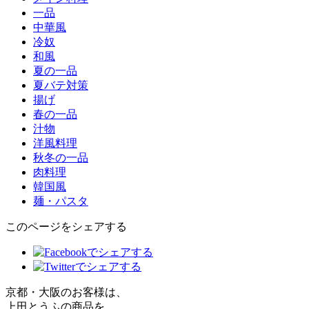
一品
中華風
冷奴
和風
夏の一品
夏バテ対策
揚げ
春の一品
汁物
洋風料理
秋冬の一品
肉料理
韓国風
麺・パスタ
このページをシェアする
京都・大阪のお客様は、
上田とうふの商品を