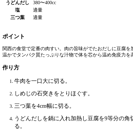
うどんだし
380〜400cc
塩
適量
三つ葉
適量
ポイント
関西の食堂で定番の肉すい。肉の旨味がでたおだしに豆腐を
温かでタンパク質たっぷりな汁物で体を芯から温め免疫力を
作り方
牛肉を一口大に切る。
しめじの石突きをとりほぐす。
三つ葉を4cm幅に切る。
うどんだしを鍋に入れ加熱し豆腐を9等分の角
る。