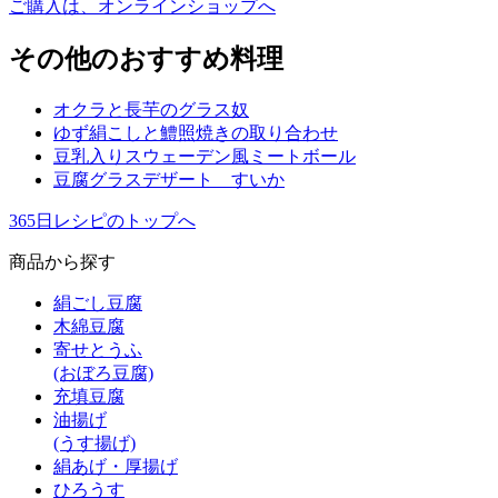
ご購入は、オンラインショップへ
その他のおすすめ料理
オクラと長芋のグラス奴
ゆず絹こしと鱧照焼きの取り合わせ
豆乳入りスウェーデン風ミートボール
豆腐グラスデザート すいか
365日レシピのトップへ
商品から探す
絹ごし豆腐
木綿豆腐
寄せとうふ
(おぼろ豆腐)
充填豆腐
油揚げ
(うす揚げ)
絹あげ・厚揚げ
ひろうす