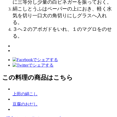
に三等分し少量の白ビネガーを振っておく。
絹こしとうふはペーパーの上におき、軽く水
気を切り一口大の角切りにしグラスへ入れ
る。
３
へ
２
のアボガドをいれ、
１
のマグロをのせ
る。
この料理の商品はこちら
上田の絹こし
豆腐のおだし