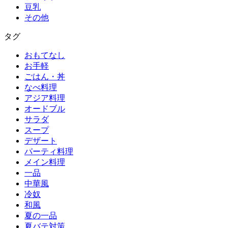
豆乳
その他
タグ
おもてなし
お手軽
ごはん・丼
なべ料理
アジア料理
オードブル
サラダ
スープ
デザート
パーティ料理
メイン料理
一品
中華風
冷奴
和風
夏の一品
夏バテ対策