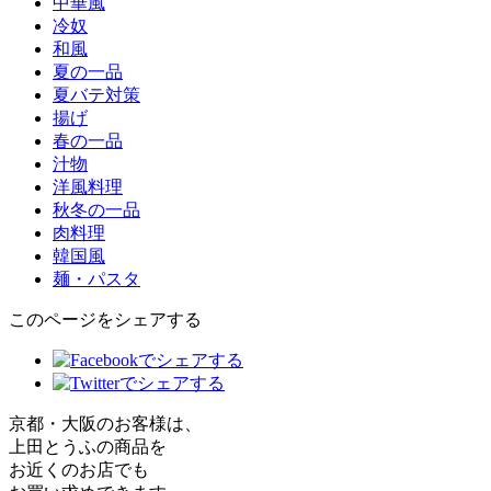
中華風
冷奴
和風
夏の一品
夏バテ対策
揚げ
春の一品
汁物
洋風料理
秋冬の一品
肉料理
韓国風
麺・パスタ
このページをシェアする
京都・大阪のお客様は、
上田とうふの商品を
お近くのお店でも