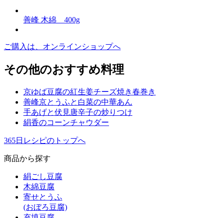
善峰 木綿 400g
ご購入は、オンラインショップへ
その他のおすすめ料理
京ゆば豆腐の紅生姜チーズ焼き春巻き
善峰京とうふと白菜の中華あん
手あげと伏見唐辛子の炒りつけ
絹香のコーンチャウダー
365日レシピのトップへ
商品から探す
絹ごし豆腐
木綿豆腐
寄せとうふ
(おぼろ豆腐)
充填豆腐