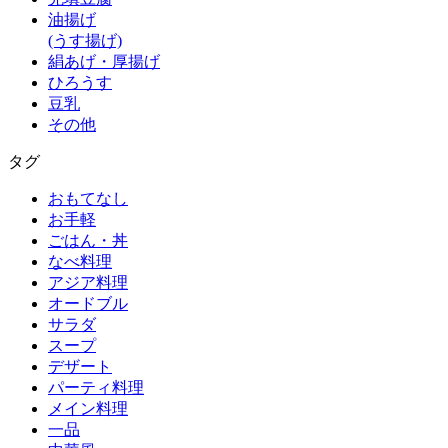
油揚げ
(うす揚げ)
絹あげ・厚揚げ
ひろうす
豆乳
その他
タグ
おもてなし
お手軽
ごはん・丼
なべ料理
アジア料理
オードブル
サラダ
スープ
デザート
パーティ料理
メイン料理
一品