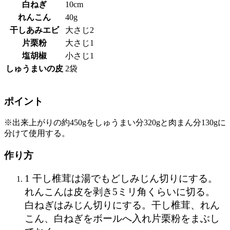
白ねぎ
10cm
れんこん
40g
干しあみエビ
大さじ2
片栗粉
大さじ1
塩胡椒
小さじ1
しゅうまいの皮
2袋
ポイント
※出来上がりの約450gをしゅうまい分320gと肉まん分130gに
分けて使用する。
作り方
1 干し椎茸は湯でもどしみじん切りにする。
れんこんは皮を剥き5ミリ角くらいに切る。
白ねぎはみじん切りにする。干し椎茸、れん
こん、白ねぎをボールへ入れ片栗粉をまぶし