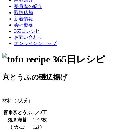
商品紹介
受賞歴の紹介
取扱店舗
新着情報
会社概要
365日レシピ
お問い合わせ
オンラインショップ
京とうふの磯辺揚げ
材料（2人分）
善峯京とうふ
1／2丁
焼き海苔
1／2枚
むかご
12粒