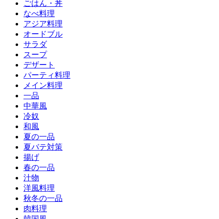
ごはん・丼
なべ料理
アジア料理
オードブル
サラダ
スープ
デザート
パーティ料理
メイン料理
一品
中華風
冷奴
和風
夏の一品
夏バテ対策
揚げ
春の一品
汁物
洋風料理
秋冬の一品
肉料理
韓国風