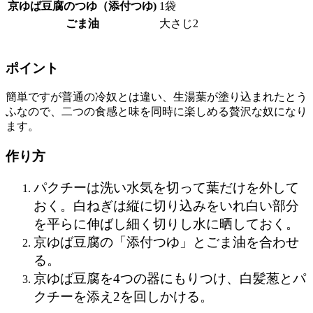
京ゆば豆腐のつゆ（添付つゆ)
1袋
ごま油
大さじ2
ポイント
簡単ですが普通の冷奴とは違い、生湯葉が塗り込まれたとう
ふなので、二つの食感と味を同時に楽しめる贅沢な奴になり
ます。
作り方
パクチーは洗い水気を切って葉だけを外して
おく。白ねぎは縦に切り込みをいれ白い部分
を平らに伸ばし細く切りし水に晒しておく。
京ゆば豆腐の「添付つゆ」とごま油を合わせ
る。
京ゆば豆腐を
4
つの器にもりつけ、白髪葱とパ
クチーを添え
2
を回しかける。