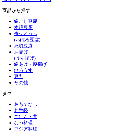
商品から探す
絹ごし豆腐
木綿豆腐
寄せとうふ
(おぼろ豆腐)
充填豆腐
油揚げ
(うす揚げ)
絹あげ・厚揚げ
ひろうす
豆乳
その他
タグ
おもてなし
お手軽
ごはん・丼
なべ料理
アジア料理