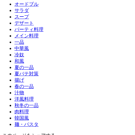
オードブル
サラダ
スープ
デザート
パーティ料理
メイン料理
一品
中華風
冷奴
和風
夏の一品
夏バテ対策
揚げ
春の一品
汁物
洋風料理
秋冬の一品
肉料理
韓国風
麺・パスタ