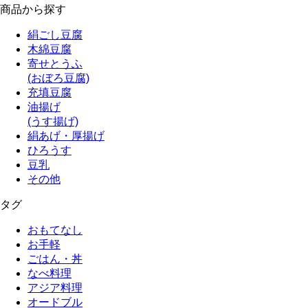
商品から探す
絹ごし豆腐
木綿豆腐
寄せとうふ
(おぼろ豆腐)
充填豆腐
油揚げ
(うす揚げ)
絹あげ・厚揚げ
ひろうす
豆乳
その他
タグ
おもてなし
お手軽
ごはん・丼
なべ料理
アジア料理
オードブル