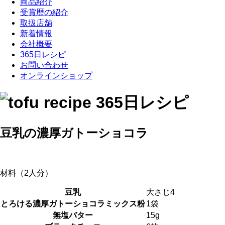
商品紹介
受賞歴の紹介
取扱店舗
新着情報
会社概要
365日レシピ
お問い合わせ
オンラインショップ
豆乳の濃厚ガトーショコラ
材料（2人分）
豆乳
大さじ4
とろける濃厚ガトーショコラミックス粉
1袋
無塩バター
15g