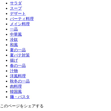
サラダ
スープ
デザート
パーティ料理
メイン料理
一品
中華風
冷奴
和風
夏の一品
夏バテ対策
揚げ
春の一品
汁物
洋風料理
秋冬の一品
肉料理
韓国風
麺・パスタ
このページをシェアする