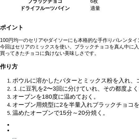
ブラックチョコ
6枚
ドライフルーツパイン
適量
ポイント
100円均一のセリアやダイソーにも本格的な手作りバレンタ
今回はセリアのミックスを使い、ブラックチョコを真ん中に入
買ってきたチョコに負けない美味しさです。
作り方
ボウルに溶かしたバターとミックス粉を入れ、
１.に豆乳を2〜3回に分けていれ、その都度よ
オーブンを180度に温めておく。
オーブン用焼型に2を半量入れブラックチョコ
温めたオーブンで
15
分～
20
分焼く。