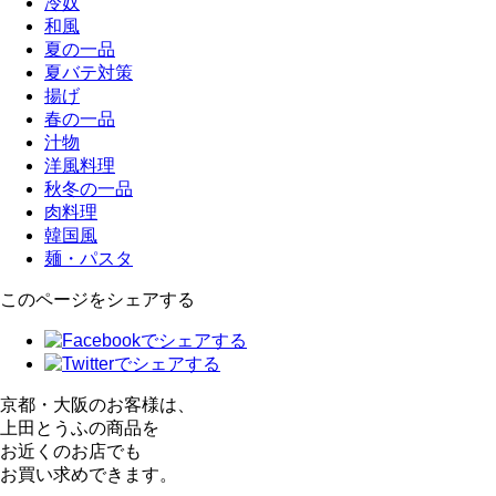
冷奴
和風
夏の一品
夏バテ対策
揚げ
春の一品
汁物
洋風料理
秋冬の一品
肉料理
韓国風
麺・パスタ
このページをシェアする
京都・大阪のお客様は、
上田とうふの商品を
お近くのお店でも
お買い求めできます。