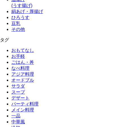
(うす揚げ)
絹あげ・厚揚げ
ひろうす
豆乳
その他
タグ
おもてなし
お手軽
ごはん・丼
なべ料理
アジア料理
オードブル
サラダ
スープ
デザート
パーティ料理
メイン料理
一品
中華風