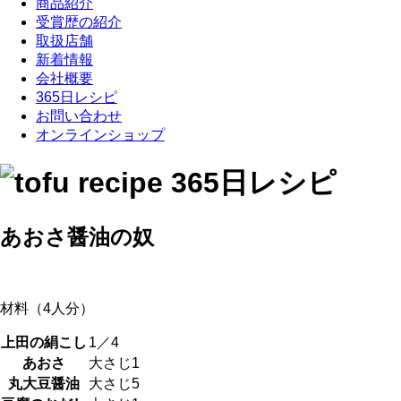
商品紹介
受賞歴の紹介
取扱店舗
新着情報
会社概要
365日レシピ
お問い合わせ
オンラインショップ
あおさ醤油の奴
材料（4人分）
上田の絹こし
1／4
あおさ
大さじ1
丸大豆醤油
大さじ5