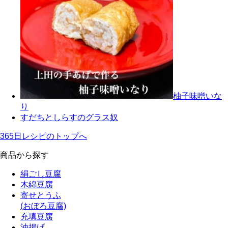
柚子味噌いな
り
すだちとしらすのグラス奴
365日レシピのトップへ
商品から探す
絹ごし豆腐
木綿豆腐
寄せとうふ
(おぼろ豆腐)
充填豆腐
油揚げ