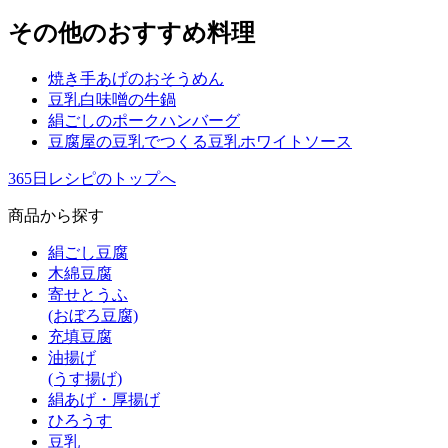
その他のおすすめ料理
焼き手あげのおそうめん
豆乳白味噌の牛鍋
絹ごしのポークハンバーグ
豆腐屋の豆乳でつくる豆乳ホワイトソース
365日レシピのトップへ
商品から探す
絹ごし豆腐
木綿豆腐
寄せとうふ
(おぼろ豆腐)
充填豆腐
油揚げ
(うす揚げ)
絹あげ・厚揚げ
ひろうす
豆乳