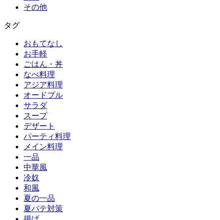
その他
タグ
おもてなし
お手軽
ごはん・丼
なべ料理
アジア料理
オードブル
サラダ
スープ
デザート
パーティ料理
メイン料理
一品
中華風
冷奴
和風
夏の一品
夏バテ対策
揚げ