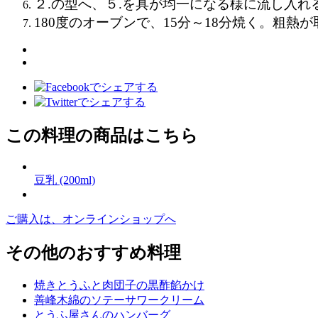
２.の型へ、５.を具が均一になる様に流し入れ
180
度のオーブンで、
15
分～
18
分焼く。粗熱が
この料理の商品はこちら
豆乳 (200ml)
ご購入は、オンラインショップへ
その他のおすすめ料理
焼きとうふと肉団子の黒酢餡かけ
善峰木綿のソテーサワークリーム
とうふ屋さんのハンバーグ