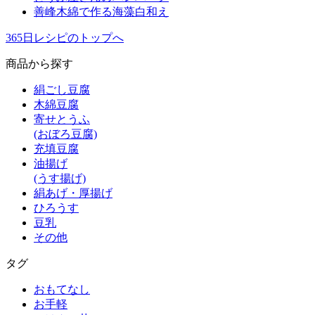
善峰木綿で作る海藻白和え
365日レシピのトップへ
商品から探す
絹ごし豆腐
木綿豆腐
寄せとうふ
(おぼろ豆腐)
充填豆腐
油揚げ
(うす揚げ)
絹あげ・厚揚げ
ひろうす
豆乳
その他
タグ
おもてなし
お手軽