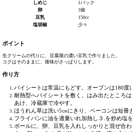
しめじ
1パック
卵
3個
豆乳
150cc
塩胡椒
少々
ポイント
生クリームの代りに、豆腐屋の濃い豆乳で作りました。
コクはそのままに、後味がさっぱりします。
作り方
パイシートは常温にもどす。オーブンは180度
耐熱型へパイシートを敷く。はみ出たところは
あけ、冷蔵庫で冷やす。
ほうれん草は洗い5㎝にきり、ベーコンは短冊
フライパンに油を適量いれ加熱し３.を炒め塩
ボールに、卵、豆乳を入れしっかりと混ぜ合わ