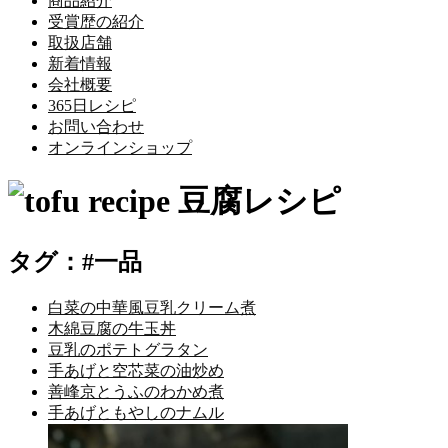
商品紹介
受賞歴の紹介
取扱店舗
新着情報
会社概要
365日レシピ
お問い合わせ
オンラインショップ
タグ：#一品
白菜の中華風豆乳クリーム煮
木綿豆腐の牛玉丼
豆乳のポテトグラタン
手あげと空芯菜の油炒め
善峰京とうふのわかめ煮
手あげともやしのナムル