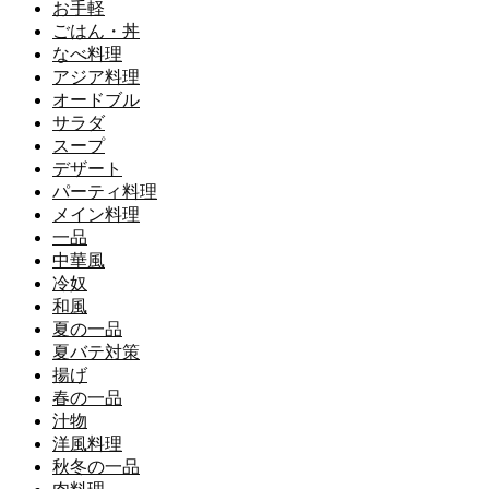
お手軽
ごはん・丼
なべ料理
アジア料理
オードブル
サラダ
スープ
デザート
パーティ料理
メイン料理
一品
中華風
冷奴
和風
夏の一品
夏バテ対策
揚げ
春の一品
汁物
洋風料理
秋冬の一品