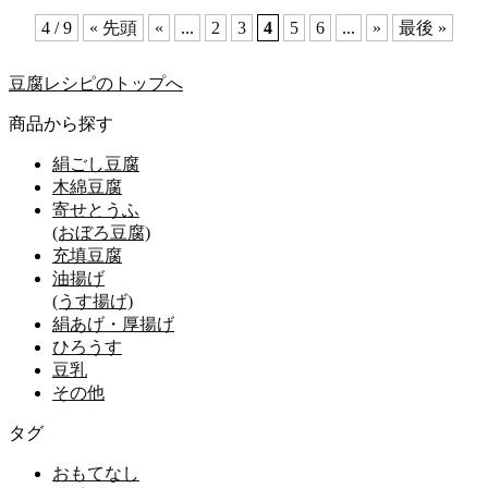
4 / 9
« 先頭
«
...
2
3
4
5
6
...
»
最後 »
豆腐レシピのトップへ
商品から探す
絹ごし豆腐
木綿豆腐
寄せとうふ
(おぼろ豆腐)
充填豆腐
油揚げ
(うす揚げ)
絹あげ・厚揚げ
ひろうす
豆乳
その他
タグ
おもてなし