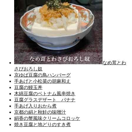
なめ茸とわ
さびおろし奴
京ゆば豆腐の鳥ハンバーグ
手あげと小松菜の胡麻和え
豆腐の鰻玉丼
木綿豆腐のベトナム風串焼き
豆腐グラスデザート バナナ
手あげ入りおから煮
京都の絹と秋鮭の味噌汁
絹香の蟹風味クリームコロッケ
焼き豆腐と地どりのすき煮