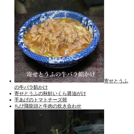
寄せとうふ
の牛バラ餡かけ
寄せとうふの秋鮭いくら醤油がけ
手あげのトマトチーズ焼
ちび飛龍頭と牛肉の炊き合わせ